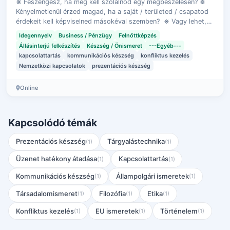
⋇ Feszengesz, ha meg kell szólalnod egy megbeszélésen? ⋇
Kényelmetlenül érzed magad, ha a saját / területed / csapatod
érdekeit kell képviselned másokéval szemben? ⋇ Vagy lehet,
hogy gyorsan szóhoz …
Idegennyelv
Business / Pénzügy
Felnőttképzés
Állásinterjú felkészítés
Készség / Önismeret
---Egyéb---
kapcsolattartás
kommunikációs készség
konfliktus kezelés
Nemzetközi kapcsolatok
prezentációs készség
Online
Kapcsolódó témák
Prezentációs készség
Tárgyalástechnika
(1)
(1)
Üzenet hatékony átadása
Kapcsolattartás
(1)
(1)
Kommunikációs készség
Állampolgári ismeretek
(1)
(1)
Társadalomismeret
Filozófia
Etika
(1)
(1)
(1)
Konfliktus kezelés
EU ismeretek
Történelem
(1)
(1)
(1)