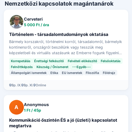
Nemzetközi kapcsolatok magántanárok
Cerveteri
5 000 Ft / óra
Történelem - társadalomtudományok oktatása
Bármely korszakról, történelmi korról, társadalomról, bármelyik
kontinensről, országról beszélünk vagy tesszük meg
képzeletbeli és virtuális utazásunk az Emberre fogunk figyelni,
aki ott élt/él és na…
Korrepetálás
Érettségi felkészítő
Felvételi előkészítő
Felsőoktatás
Felnőttképzés
Készség / Önismeret
---Egyéb---
Állampolgári ismeretek
Etika
EU ismeretek
Filozófia
Földrajz
Bp. IX.
Bp. XI.
Online
Anonymous
A
1 Ft / 45p
Kommunikáció őszintén ÉS a jó (üzleti) kapcsolatot
megtartva