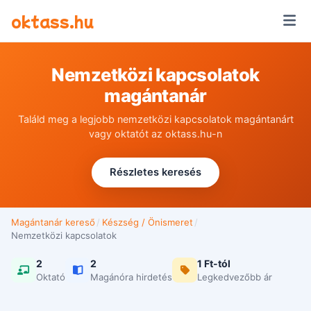
Ugrás a tartalomra
oktass.hu
Nemzetközi kapcsolatok
magántanár
Találd meg a legjobb nemzetközi kapcsolatok magántanárt
vagy oktatót az oktass.hu-n
Részletes keresés
Magántanár kereső
/
Készség / Önismeret
/
Nemzetközi kapcsolatok
2
2
1 Ft-tól
Oktató
Magánóra hirdetés
Legkedvezőbb ár