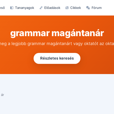
eső
Tananyagok
Előadások
Cikkek
Fórum
grammar magántanár
meg a legjobb grammar magántanárt vagy oktatót az okt
Részletes keresés
 ár