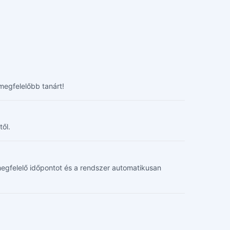
megfelelőbb tanárt!
től.
d megfelelő időpontot és a rendszer automatikusan