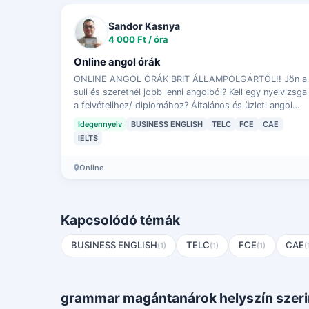
Sandor Kasnya
4 000 Ft / óra
Online angol órák
ONLINE ANGOL ÓRÁK BRIT ÁLLAMPOLGÁRTÓL!! Jön a
suli és szeretnél jobb lenni angolból? Kell egy nyelvizsga
a felvételihez/ diplomához? Általános és üzleti angol
oktatás Érettségi felkészítés Nyelvvizsg…
Idegennyelv
BUSINESS ENGLISH
TELC
FCE
CAE
IELTS
Online
Kapcsolódó témák
BUSINESS ENGLISH
TELC
FCE
CAE
(1)
(1)
(1)
(
grammar magántanárok helyszín szeri