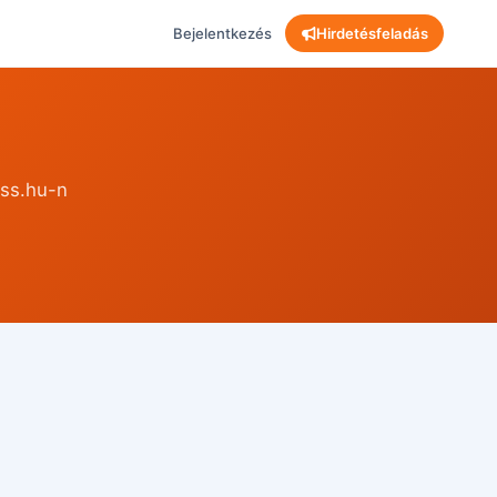
Bejelentkezés
Hirdetésfeladás
ass.hu-n