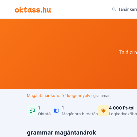
Ugrás a tartalomra
oktass.hu
Tanár ker
Találd 
Magántanár kereső
/
Idegennyelv
/
grammar
1
1
4 000 Ft-tól
Oktató
Magánóra hirdetés
Legkedvezőbb
grammar magántanárok