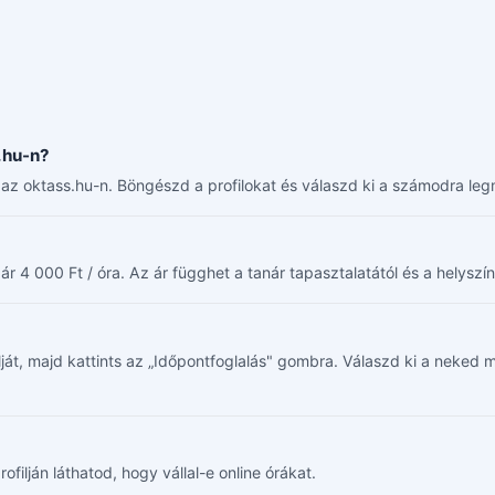
.hu-n?
az oktass.hu-n. Böngészd a profilokat és válaszd ki a számodra leg
 4 000 Ft / óra. Az ár függhet a tanár tapasztalatától és a helyszín
filját, majd kattints az „Időpontfoglalás" gombra. Válaszd ki a neke
rofilján láthatod, hogy vállal-e online órákat.