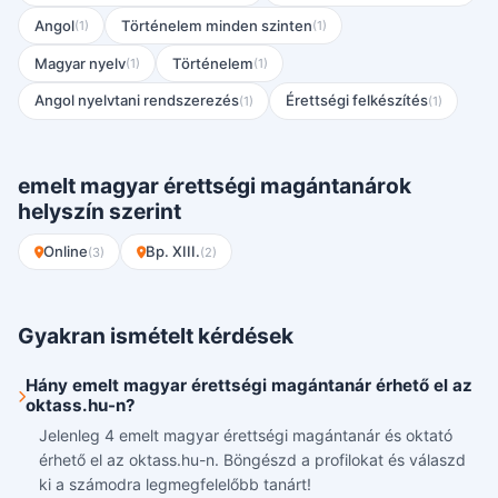
Angol
Történelem minden szinten
(1)
(1)
Magyar nyelv
Történelem
(1)
(1)
Angol nyelvtani rendszerezés
Érettségi felkészítés
(1)
(1)
emelt magyar érettségi magántanárok
helyszín szerint
Online
Bp. XIII.
(3)
(2)
Gyakran ismételt kérdések
Hány emelt magyar érettségi magántanár érhető el az
oktass.hu-n?
Jelenleg 4 emelt magyar érettségi magántanár és oktató
érhető el az oktass.hu-n. Böngészd a profilokat és válaszd
ki a számodra legmegfelelőbb tanárt!