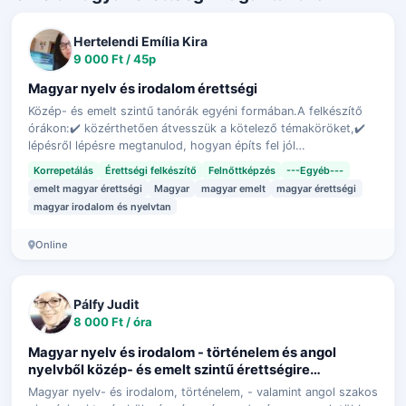
Hertelendi Emília Kira
9 000 Ft / 45p
Magyar nyelv és irodalom érettségi
Közép- és emelt szintű tanórák egyéni formában.A felkészítő
órákon:✔️ közérthetően átvesszük a kötelező témaköröket,✔️
lépésről lépésre megtanulod, hogyan építs fel jól
megfogalmazott, szabályos szöv…
Korrepetálás
Érettségi felkészítő
Felnőttképzés
---Egyéb---
emelt magyar érettségi
Magyar
magyar emelt
magyar érettségi
magyar irodalom és nyelvtan
Online
Pálfy Judit
8 000 Ft / óra
Magyar nyelv és irodalom - történelem és angol
nyelvből közép- és emelt szintű érettségire
felkészítés, korrepetálás
Magyar nyelv- és irodalom, történelem, - valamint angol szakos