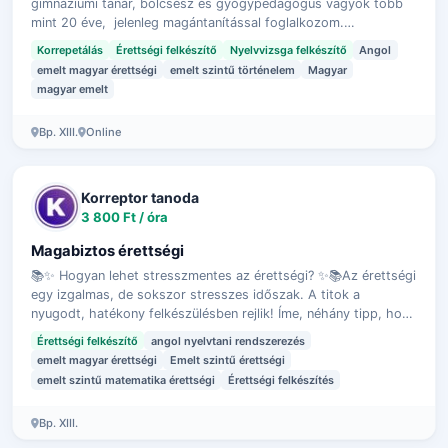
gimnáziumi tanár, bölcsész és gyógypedagógus vagyok több
mint 20 éve, jelenleg magántanítással foglalkozom.
Fejlesztőpedagógusként is s…
Korrepetálás
Érettségi felkészítő
Nyelvvizsga felkészítő
Angol
emelt magyar érettségi
emelt szintű történelem
Magyar
magyar emelt
Bp. XIII.
Online
Korreptor tanoda
3 800 Ft / óra
Magabiztos érettségi
📚✨ Hogyan lehet stresszmentes az érettségi? ✨📚Az érettségi
egy izgalmas, de sokszor stresszes időszak. A titok a
nyugodt, hatékony felkészülésben rejlik! Íme, néhány tipp, hogy
hogyan tedd stress…
Érettségi felkészítő
angol nyelvtani rendszerezés
emelt magyar érettségi
Emelt szintű érettségi
emelt szintű matematika érettségi
Érettségi felkészítés
Bp. XIII.