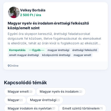
Velkey Borbála
2 500 Ft / óra
Magyar nyelv és irodalom érettségi felkészítő
közép/emelt szint
Egyéni óra skyepon keresztül, érettségi feladatsorokat
dolgozunk fel közösen, illetve fogalmazásokat és elemzéseket
is ellenőrzök, tehát az órán kívül is foglalkozom az elkészült
munkákkal, ezen kívü…
Korrepetálás
---Egyéb---
magyar érettségi
érettségi felkészítő
emelt magyar érettségi
középszintű érettségi
magyar emelt
Online
Kapcsolódó témák
Magyar emelt
Magyar nyelv és irodalom
(3)
(2)
Magyar
Magyar érettségi
(2)
(2)
Magyar irodalom és nyelvtan
Emelt szintű történelem
(2)
(1)