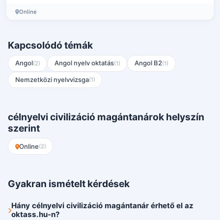
Online
Kapcsolódó témák
Angol
Angol nyelv oktatás
Angol B2
(2)
(1)
(1)
Nemzetközi nyelvvizsga
(1)
célnyelvi civilizáció magántanárok helyszín
szerint
Online
(2)
Gyakran ismételt kérdések
Hány célnyelvi civilizáció magántanár érhető el az
oktass.hu-n?