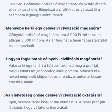
Jelenleg 1 célnyelvi civilizáció magántanár és oktató érhető
el az oktass.hu-n. Böngészd a profilokat és válaszd ki a
számodra legmegfelelőbb tanárt!
Mennyibe kerül egy célnyelvi civilizáció magánóra?
Célnyelvi civilizáció magánórák ára 3 000 Ft-tól indul, az
átlagár 3 000 Ft / óra. Az ár függhet a tanár tapasztalatától
és a helyszíntől.
Hogyan foglalhatok célnyelvi civilizáció magánórát?
Válassz ki egy tanárt a listából, tekintsd meg a profilját,
majd kattints az „Időpontfoglalás" gombra. Válaszd ki a
neked megfelelő időpontot és a rendszer automatikusan
értesíti a tanárt.
Van lehetőség online célnyelvi civilizáció oktatásra?
Igen, számos tanár kínál online oktatást is. A tanár profilján
láthatod, hogy vállal-e online órákat.