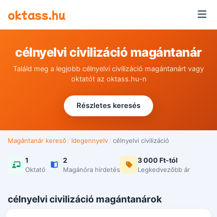
Ugrás a tartalomra
oktass.hu
célnyelvi civilizáció magántanár
Találd meg a legjobb célnyelvi civilizáció magántanárt vagy
oktatót az oktass.hu-n
Részletes keresés
Magántanár kereső
/
Idegennyelv
/
célnyelvi civilizáció
1
2
3 000 Ft-tól
Oktató
Magánóra hirdetés
Legkedvezőbb ár
célnyelvi civilizáció magántanárok