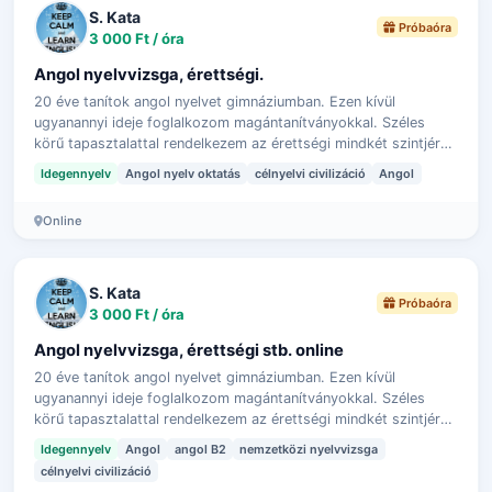
S. Kata
Próbaóra
3 000 Ft / óra
Angol nyelvvizsga, érettségi.
20 éve tanítok angol nyelvet gimnáziumban. Ezen kívül
ugyanannyi ideje foglalkozom magántanítványokkal. Széles
körű tapasztalattal rendelkezem az érettségi mindkét szintjére,
valamint a hazai (Origo,…
Idegennyelv
Angol nyelv oktatás
célnyelvi civilizáció
Angol
Online
S. Kata
Próbaóra
3 000 Ft / óra
Angol nyelvvizsga, érettségi stb. online
20 éve tanítok angol nyelvet gimnáziumban. Ezen kívül
ugyanannyi ideje foglalkozom magántanítványokkal. Széles
körű tapasztalattal rendelkezem az érettségi mindkét szintjére,
valamint a hazai (Origo,…
Idegennyelv
Angol
angol B2
nemzetközi nyelvvizsga
célnyelvi civilizáció