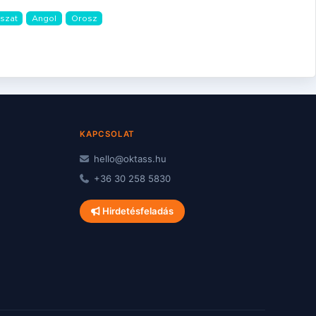
szat
Angol
Orosz
KAPCSOLAT
hello@oktass.hu
+36 30 258 5830
Hirdetésfeladás