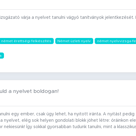
izsgázató várja a nyelvet tanulni vágyó tanítványok jelentkezését
német érettségi felkészítés
Német üzleti nyelv
német nyelvvizsga-fe
a
ld a nyelvet boldogan!
ulni egy ember, csak úgy lehet, ha nyitott iránta. A nyitást pedig c
a nyelvet, elég sok helyen gondolati blokk jöhet létre: óráinkon ele
or nekiesünk! Így sokkal gyorsabban tudunk tanulni, mint a klasszik