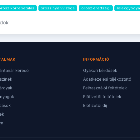
orosz korrepetálás
orosz nyelvvizsga
orosz érettségi
lélekgyógyá
adok
TALMAK
INFORMÁCIÓ
ntanár kereső
Gyakori kérdések
színek
Adatkezelési tájékoztató
árgyak
Felhasználói feltételek
anyagok
Előfizetői feltételek
dások
Előfizetői díj
ek
um