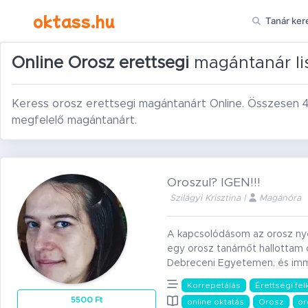
Ugrás a tartalomra
oktass.hu
Tanár ker
Online Orosz erettsegi
magántanár li
Keress orosz erettsegi magántanárt Online. Összesen 4
megfelelő magántanárt.
Oroszul? IGEN!!!
Szilágyi Krisztina |
Magánóra
A kapcsolódásom az orosz nye
egy orosz tanárnőt hallottam o
Debreceni Egyetemen, és imm
Korrepetálás
Érettségi fel
5500 Ft
online oktatás
Orosz
or