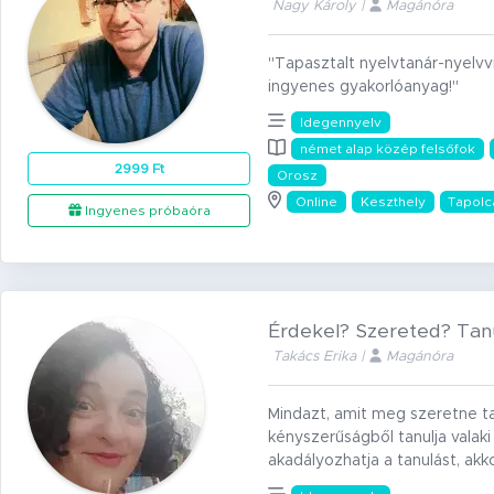
Nagy Károly |
Magánóra
"Tapasztalt nyelvtanár-nyelvv
ingyenes gyakorlóanyag!"
Idegennyelv
német alap közép felsőfok
2999 Ft
Orosz
Online
Keszthely
Tapolc
Ingyenes próbaóra
Érdekel? Szereted? Tanu
Takács Erika |
Magánóra
Mindazt, amit meg szeretne tan
kényszerűságből tanulja valaki 
akadályozhatja a tanulást, akk