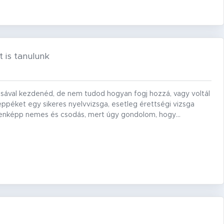
 is tanulunk
sával kezdenéd, de nem tudod hogyan fogj hozzá, vagy voltál
yeppéket egy sikeres nyelvvizsga, esetleg érettségi vizsga
ndenképp nemes és csodás, mert úgy gondolom, hogy…