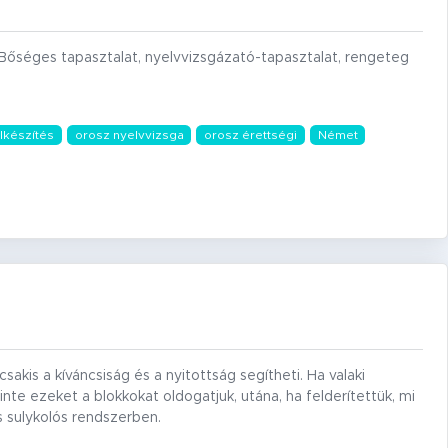
. Bőséges tapasztalat, nyelvvizsgázató-tapasztalat, rengeteg
lkészítés
orosz nyelvvizsga
orosz érettségi
Német
sakis a kíváncsiság és a nyitottság segítheti. Ha valaki
inte ezeket a blokkokat oldogatjuk, utána, ha felderítettük, mi
us sulykolós rendszerben.