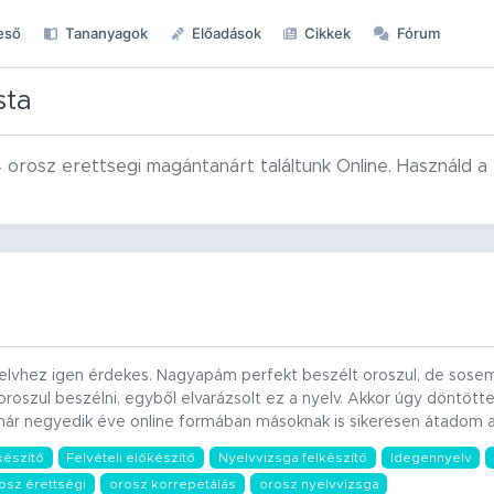
eső
Tananyagok
Előadások
Cikkek
Fórum
sta
 orosz erettsegi magántanárt találtunk Online. Használd a
lvhez igen érdekes. Nagyapám perfekt beszélt oroszul, de sose
roszul beszélni, egyből elvarázsolt ez a nyelv. Akkor úgy döntött
ár negyedik éve online formában másoknak is sikeresen átadom 
készítő
Felvételi előkészítő
Nyelvvizsga felkészítő
Idegennyelv
osz érettségi
orosz korrepetálás
orosz nyelvvizsga