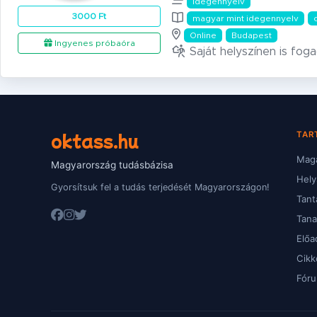
Idegennyelv
3000 Ft
magyar mint idegennyelv
Online
Budapest
Ingyenes próbaóra
Saját helyszínen is fog
oktass.hu
TAR
Magá
Magyarország tudásbázisa
Hely
Gyorsítsuk fel a tudás terjedését Magyarországon!
Tant
Tan
Előa
Cikk
Fór