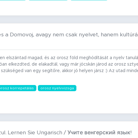
s a Domovoj, avagy nem csak nyelvet, hanem kultúrát
 elszántad magad, és az orosz föld meghódítását a nyelv tanulá
lóan elkezdted, de elakadtál, vagy már jócskán járod az orosz szt
ükséged van egy segítőre, akkor jó helyen jársz :) Az utad mi
orosz korrepetálás
orosz nyelvvizsga
zul. Lernen Sie Ungarisch / Учите венгерский язык!