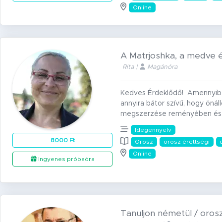
Online
A Matrjoshka, a medve é
Rita |
Magánóra
Kedves Érdeklődő! Amennyiben
annyira bátor szívű, hogy önál
megszerzése reményében és sz
Idegennyelv
8000 Ft
Orosz
orosz érettségi
Online
Ingyenes próbaóra
Tanuljon németül / oros