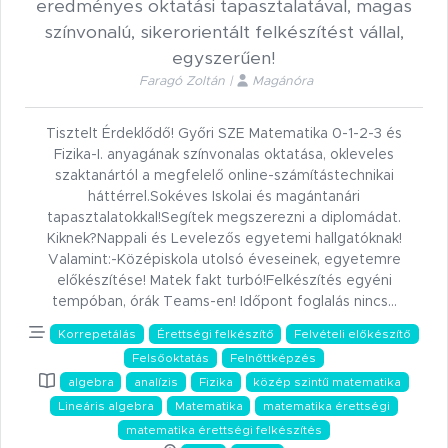
eredményes oktatási tapasztalatával, magas
színvonalú, sikerorientált felkészítést vállal,
egyszerűen!
Faragó Zoltán |
Magánóra
Tisztelt Érdeklődő! Győri SZE Matematika 0-1-2-3 és
Fizika-I. anyagának színvonalas oktatása, okleveles
szaktanártól a megfelelő online-számítástechnikai
háttérrel.Sokéves Iskolai és magántanári
tapasztalatokkal!Segítek megszerezni a diplomádat.
Kiknek?Nappali és Levelezős egyetemi hallgatóknak!
Valamint:-Középiskola utolsó éveseinek, egyetemre
előkészítése! Matek fakt turbó!Felkészítés egyéni
tempóban, órák Teams-en! Időpont foglalás nincs…
Korrepetálás
Érettségi felkészítő
Felvételi előkészítő
Felsőoktatás
Felnőttképzés
algebra
analízis
Fizika
közép szintű matematika
Lineáris algebra
Matematika
matematika érettségi
matematika érettségi felkészítés