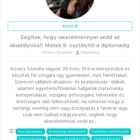
6000 Ft
Segítek, hogy sikerélménnyel vedd az
akadályokat! Matek 8. osztálytól a diplomádig.
Kovács Szandra |
Magánóra
Kovács Szandra vagyok, 39 éves. 19 éve korrepetálok és
készítek fel vizsgára úgy gyerekeket, mint felnőtteket.
Szívesen vállalom általános-,és középiskolás- diákok,
valamint egyetemi/főiskolás hallgatók matematika
korrepetálását, vizsgára, pótvizsgára, felvételire és
érettségire való felkészítését. Ha nehezen megy a
tantárgy, esetleg nem vagy puszipajtás a tanárral vagy
csak nem tudtad megszeretni, segítek, hogy
sikerélménnyel vedd az…
Korrepetálás
Érettségi felkészítő
Felvételi előkészítő
Felsőoktatás
Pótvizsga felkészítő
Felnőttképzés