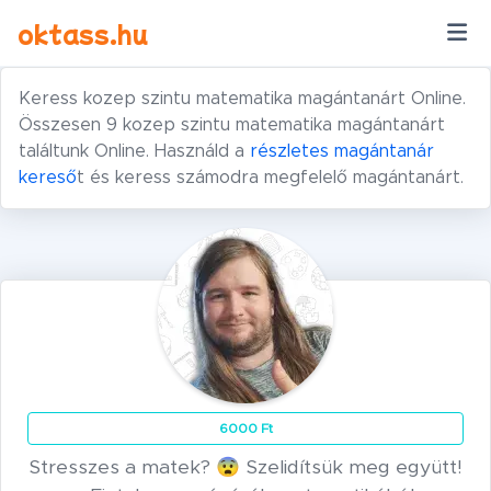
Ugrás a tartalomra
oktass.hu
Keress kozep szintu matematika magántanárt Online.
Összesen 9 kozep szintu matematika magántanárt
találtunk Online. Használd a
részletes magántanár
kereső
t és keress számodra megfelelő magántanárt.
6000 Ft
Stresszes a matek? 😨 Szelidítsük meg együtt!