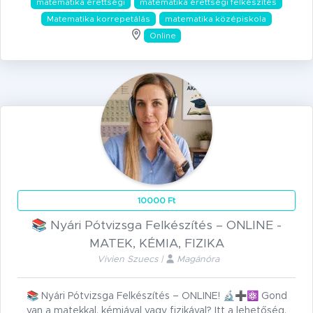
matematika érettségi
matematika érettségi felkészítés
Matematika korrepetálás
matematika középiskola
Online
10000 Ft
📚 Nyári Pótvizsga Felkészítés – ONLINE -
MATEK, KÉMIA, FIZIKA
Vivien Szuecs |
Magánóra
📚 Nyári Pótvizsga Felkészítés – ONLINE! 🔬➕⚛️ Gond
van a matekkal, kémiával vagy fizikával? Itt a lehetőség,