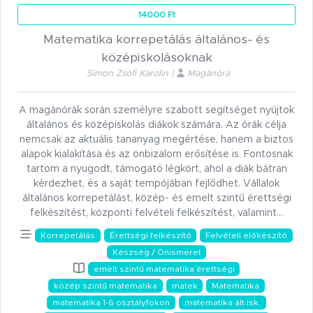
14000 Ft
Matematika korrepetálás általános- és
középiskolásoknak
Simon Zsófi Karolin |
Magánóra
A magánórák során személyre szabott segítséget nyújtok
általános és középiskolás diákok számára. Az órák célja
nemcsak az aktuális tananyag megértése, hanem a biztos
alapok kialakítása és az önbizalom erősítése is. Fontosnak
tartom a nyugodt, támogató légkört, ahol a diák bátran
kérdezhet, és a saját tempójában fejlődhet. Vállalok
általános korrepetálást, közép- és emelt szintű érettségi
felkészítést, központi felvételi felkészítést, valamint…
Korrepetálás
Érettségi felkészítő
Felvételi előkészítő
Készség / Önismeret
emelt szintű matematika érettségi
közép szintű matematika
matek
Matematika
matematika 1-6 osztályfokon
matematika ált.isk.