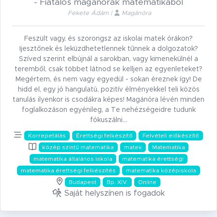
- Fiatalos magánórák matematikából
Fekete Ádám |
Magánóra
Feszült vagy, és szorongsz az iskolai matek órákon?
Ijesztőnek és leküzdhetetlennek tűnnek a dolgozatok?
Szíved szerint elbújnál a sarokban, vagy kimenekülnél a
teremből, csak többet látnod se kelljen az egyenleteket?
Megértem, és nem vagy egyedül - sokan éreznek így! De
hidd el, egy jó hangulatú, pozitív élményekkel teli közös
tanulás ilyenkor is csodákra képes! Magánóra lévén minden
foglalkozáson egyénileg, a Te nehézségeidre tudunk
fókuszálni…
Korrepetálás
Érettségi felkészítő
Felvételi előkészítő
közép szintű matematika
matek
Matematika
matematika általános iskola
matematika érettségi
matematika érettségi felkészítés
matematika középiskola
Budapest
Bp. XIV.
Online
Saját helyszínen is fogadok