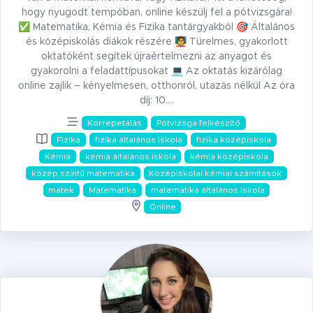
hogy nyugodt tempóban, online készülj fel a pótvizsgára!
✅ Matematika, Kémia és Fizika tantárgyakból 🎯 Általános
és középiskolás diákok részére 🧑‍🏫 Türelmes, gyakorlott
oktatóként segítek újraértelmezni az anyagot és
gyakorolni a feladattípusokat 💻 Az oktatás kizárólag
online zajlik – kényelmesen, otthonról, utazás nélkül Az óra
díj: 10.…
Korrepetálás
Pótvizsga felkészítő
Fizika
fizika általános iskola
fizika középiskola
Kémia
kémia általános iskola
kémia középiskola
közép szintű matematika
Középiskolai kémiai számítások
matek
Matematika
matematika általános iskola
Online