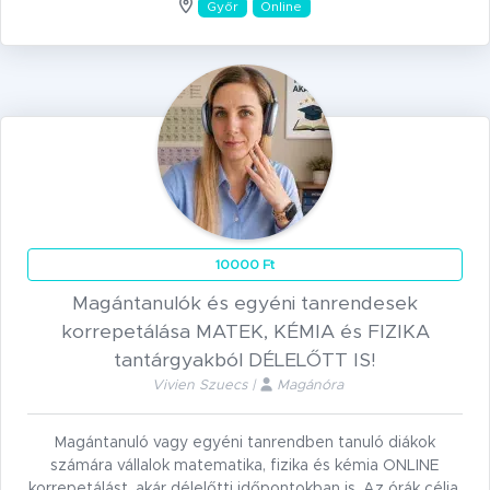
Győr
Online
10000 Ft
Magántanulók és egyéni tanrendesek
korrepetálása MATEK, KÉMIA és FIZIKA
tantárgyakból DÉLELŐTT IS!
Vivien Szuecs |
Magánóra
Magántanuló vagy egyéni tanrendben tanuló diákok
számára vállalok matematika, fizika és kémia ONLINE
korrepetálást, akár délelőtti időpontokban is. Az órák célja,