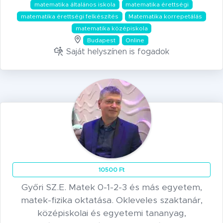
matematika általános iskola
matematika érettségi
matematika érettségi felkészítés
Matematika korrepetálás
matematika középiskola
Budapest
Online
Saját helyszínen is fogadok
10500 Ft
Győri SZ.E. Matek 0-1-2-3 és más egyetem,
matek-fizika oktatása. Okleveles szaktanár,
középiskolai és egyetemi tananyag,