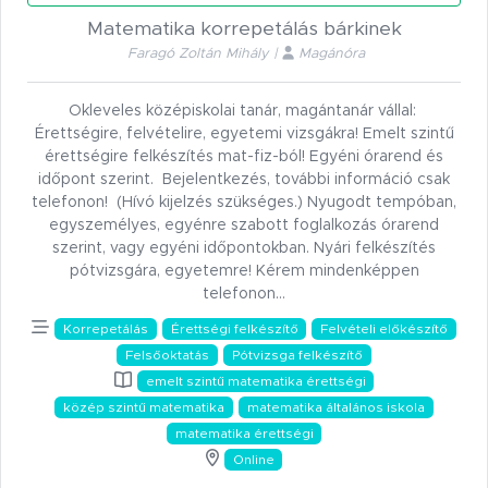
Matematika korrepetálás bárkinek
Faragó Zoltán Mihály |
Magánóra
Okleveles középiskolai tanár, magántanár vállal:
Érettségire, felvételire, egyetemi vizsgákra! Emelt szintű
érettségire felkészítés mat-fiz-ból! Egyéni órarend és
időpont szerint. Bejelentkezés, további információ csak
telefonon! (Hívó kijelzés szükséges.) Nyugodt tempóban,
egyszemélyes, egyénre szabott foglalkozás órarend
szerint, vagy egyéni időpontokban. Nyári felkészítés
pótvizsgára, egyetemre! Kérem mindenképpen
telefonon…
Korrepetálás
Érettségi felkészítő
Felvételi előkészítő
Felsőoktatás
Pótvizsga felkészítő
emelt szintű matematika érettségi
közép szintű matematika
matematika általános iskola
matematika érettségi
Online