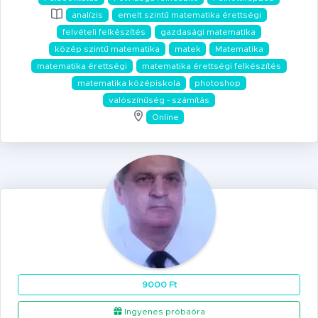
analízis
emelt szintű matematika érettségi
felvételi felkészítés
gazdasági matematika
közép szintű matematika
matek
Matematika
matematika érettségi
matematika érettségi felkészítés
matematika középiskola
photoshop
valószínűség - számítás
Online
9000 Ft
Ingyenes próbaóra