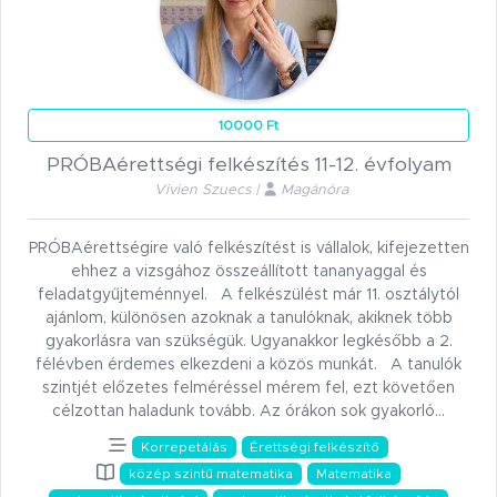
10000 Ft
PRÓBAérettségi felkészítés 11-12. évfolyam
Vivien Szuecs |
Magánóra
PRÓBAérettségire való felkészítést is vállalok, kifejezetten
ehhez a vizsgához összeállított tananyaggal és
feladatgyűjteménnyel. A felkészülést már 11. osztálytól
ajánlom, különösen azoknak a tanulóknak, akiknek több
gyakorlásra van szükségük. Ugyanakkor legkésőbb a 2.
félévben érdemes elkezdeni a közös munkát. A tanulók
szintjét előzetes felméréssel mérem fel, ezt követően
célzottan haladunk tovább. Az órákon sok gyakorló…
Korrepetálás
Érettségi felkészítő
közép szintű matematika
Matematika