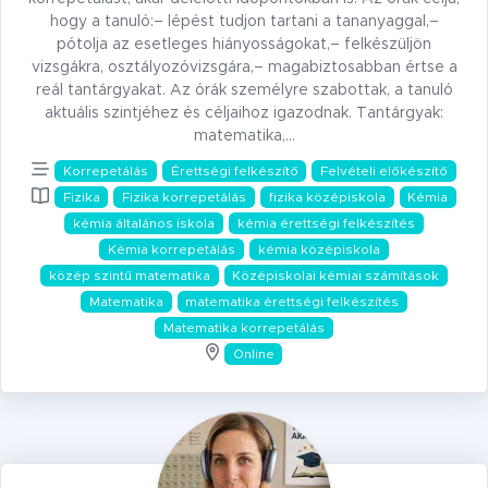
hogy a tanuló:– lépést tudjon tartani a tananyaggal,–
pótolja az esetleges hiányosságokat,– felkészüljön
vizsgákra, osztályozóvizsgára,– magabiztosabban értse a
reál tantárgyakat. Az órák személyre szabottak, a tanuló
aktuális szintjéhez és céljaihoz igazodnak. Tantárgyak:
matematika,…
Korrepetálás
Érettségi felkészítő
Felvételi előkészítő
Fizika
Fizika korrepetálás
fizika középiskola
Kémia
kémia általános iskola
kémia érettségi felkészítés
Kémia korrepetálás
kémia középiskola
közép szintű matematika
Középiskolai kémiai számítások
Matematika
matematika érettségi felkészítés
Matematika korrepetálás
Online