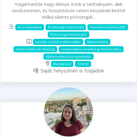
magántanítás nagy előnye Azok a tanítványaim, akik
rendszeresen, és hosszútávon velem készülnek kívétel
nélkül sikeres pótvizsgát…
Korrepetálás
Érettségi felkészítő
Felvételi előkészítő
Pótvizsga felkészítő
közép szintű matematika
Matematika
matematika érettségi
matematika érettségi felkészítés
Matematika korrepetálás
Budapest
Online
Saját helyszínen is fogadok