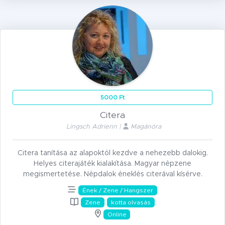
5000 Ft
Citera
Lingsch Adrienn |
Magánóra
Citera tanítása az alapoktól kezdve a nehezebb dalokig.
Helyes citerajáték kialakítása. Magyar népzene
megismertetése. Népdalok éneklés citerával kísérve.
Ének / Zene / Hangszer
Zene
kotta olvasás
Online