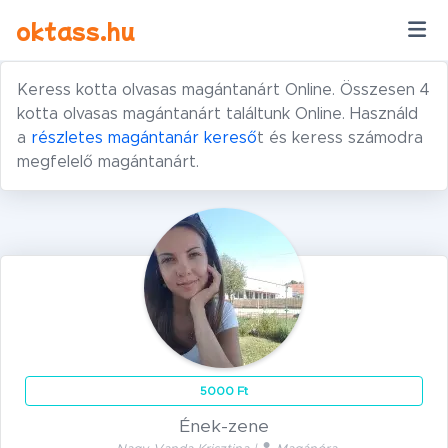
Ugrás a tartalomra
oktass.hu
Keress kotta olvasas magántanárt Online. Összesen 4
kotta olvasas magántanárt találtunk Online. Használd
a
részletes magántanár kereső
t és keress számodra
megfelelő magántanárt.
5000 Ft
Ének-zene