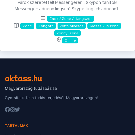
várok szeretettel! Messengeren , Skypon tanítok!
Messenger: adrienn.lingsch1 Skype: lingsch.adrienn1
Ének / Zene / Hangszer
Zene
Zongora
kotta olvasás
Klasszikus zene
könnyűzene
Online
oktass.hu
Magyarország tudásbázisa
Gyorsítsuk fel a tudás terjedését Magyarországon!
TARTALMAK