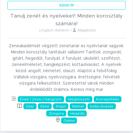
5000 Ft
Tanulj zenét és nyelveket! Minden korosztály
számára!
Lingsch Adrienn |
Magánóra
Zeneakadémiát végzett zenetanár es nyelvtanár vagyok.
Minden korosztály tanítását vállalom! Tanítok: zongorát,
gitárt, hegedűt, furulyát, ír furulyát, ukulelét, szolfézst,
zeneelméletet, hangképzést, kottaolvasást. A nyelvek
közül: angolt, németet, olaszt. Alaptól a felsőfokig.
Vállalok vizsgára, nyelvvizsgára, érettségire, felvételi
vizsgára felkeszítést. Szeretettel várok minden
érdeklődőt óráimra. Keress még ma!
Ének / Zene / Hangszer
Idegennyelv
Korrepetálás
Gitár
Zene
Angol
Német
kotta olvasás
Zongora
Hegedű
Online