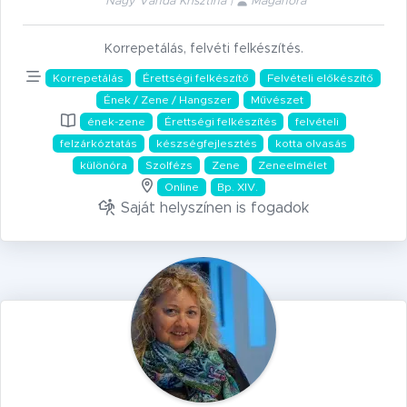
Nagy Vanda Krisztina |
Magánóra
Korrepetálás, felvéti felkészítés.
Korrepetálás
Érettségi felkészítő
Felvételi előkészítő
Ének / Zene / Hangszer
Művészet
ének-zene
Érettségi felkészítés
felvételi
felzárkóztatás
készségfejlesztés
kotta olvasás
különóra
Szolfézs
Zene
Zeneelmélet
Online
Bp. XIV.
Saját helyszínen is fogadok