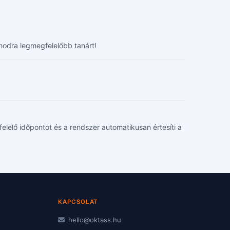
modra legmegfelelőbb tanárt!
felelő időpontot és a rendszer automatikusan értesíti a
KAPCSOLAT
hello@oktass.hu