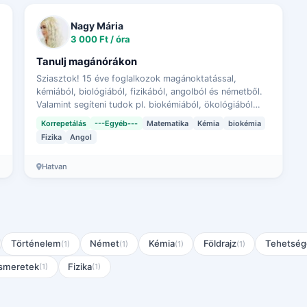
Nagy Mária
3 000 Ft / óra
Tanulj magánórákon
Sziasztok! 15 éve foglalkozok magánoktatással,
kémiából, biológiából, fizikából, angolból és németből.
Valamint segíteni tudok pl. biokémiából, ökológiából
vagy a kapcsolódó tantárgyakhoz. Általános …
Korrepetálás
---Egyéb---
Matematika
Kémia
biokémia
Fizika
Angol
Hatvan
Történelem
Német
Kémia
Földrajz
Tehetség
(1)
(1)
(1)
(1)
ismeretek
Fizika
(1)
(1)