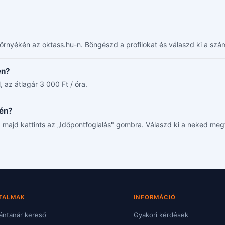
örnyékén az oktass.hu-n. Böngészd a profilokat és válaszd ki a szá
én?
 az átlagár 3 000 Ft / óra.
kén?
át, majd kattints az „Időpontfoglalás" gombra. Válaszd ki a neked meg
TALMAK
INFORMÁCIÓ
ntanár kereső
Gyakori kérdések