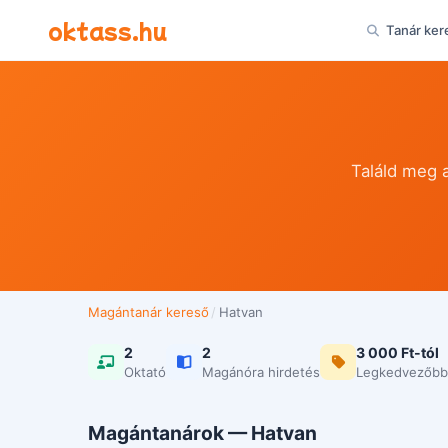
Ugrás a tartalomra
oktass.hu
Tanár ker
Találd meg 
Magántanár kereső
/
Hatvan
2
2
3 000 Ft-tól
Oktató
Magánóra hirdetés
Legkedvezőbb
Magántanárok — Hatvan