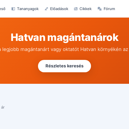
eső
Tananyagok
Előadások
Cikkek
Fórum
Hatvan magántanárok
a legjobb magántanárt vagy oktatót Hatvan környékén az
Részletes keresés
 ár