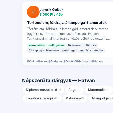
Jamrik Gábor
J
3 000 Ft / 45p
Történelem, földrajz, állampolgári ismeretek
Történelem, földrajz, állampolgári ismeretek oktatása
egyénre szabottan, élményszerűen, türelmesen.
Tanítványaimmal kitartóan a közös célért dolgozunk.
Egyedi árajánlat külön egyeztetés alapján (pl. …
Korrepetálás
---Egyéb---
Történelem
Földrajz
Állampolgári ismeretek
pótvizsga
tanulási stratégiák
Online
Aszód
Budapest
Gödöllő
Gyöngyös
Hatvan
Népszerű tantárgyak — Hatvan
Diploma konzultáció
Angol
Matematika
(2)
(1)
(1)
Tanulási stratégiák
Pótvizsga
Állampolgári 
(1)
(1)