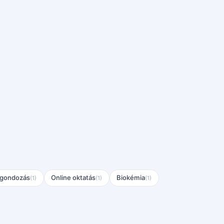
gondozás
Online oktatás
Biokémia
(1)
(1)
(1)