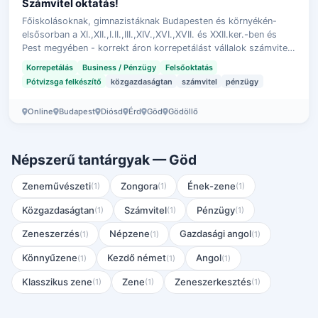
Számvitel oktatás!
Főiskolásoknak, gimnazistáknak Budapesten és környékén-
elsősorban a XI.,XII.,I.II.,III.,XIV.,XVI.,XVII. és XXII.ker.-ben és
Pest megyében - korrekt áron korrepetálást vállalok számvitel
és pénzügy ta…
Korrepetálás
Business / Pénzügy
Felsőoktatás
Pótvizsga felkészítő
közgazdaságtan
számvitel
pénzügy
Online
Budapest
Diósd
Érd
Göd
Gödöllő
Népszerű tantárgyak — Göd
Zeneművészeti
Zongora
Ének-zene
(1)
(1)
(1)
Közgazdaságtan
Számvitel
Pénzügy
(1)
(1)
(1)
Zeneszerzés
Népzene
Gazdasági angol
(1)
(1)
(1)
Könnyűzene
Kezdő német
Angol
(1)
(1)
(1)
Klasszikus zene
Zene
Zeneszerkesztés
(1)
(1)
(1)