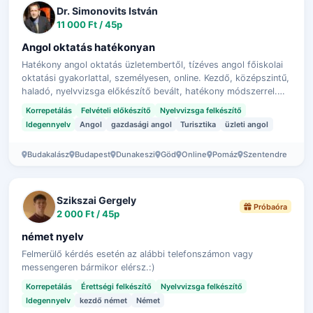
Dr. Simonovits István
11 000 Ft / 45p
Angol oktatás hatékonyan
Hatékony angol oktatás üzletembertől, tízéves angol főiskolai
oktatási gyakorlattal, személyesen, online. Kezdő, középszintű,
haladó, nyelvvizsga előkészítő bevált, hatékony módszerrel.
Szakmai nyelv…
Korrepetálás
Felvételi előkészítő
Nyelvvizsga felkészítő
Idegennyelv
Angol
gazdasági angol
Turisztika
üzleti angol
Budakalász
Budapest
Dunakeszi
Göd
Online
Pomáz
Szentendre
Szikszai Gergely
Próbaóra
2 000 Ft / 45p
német nyelv
Felmerülő kérdés esetén az alábbi telefonszámon vagy
messengeren bármikor elérsz.:)
Korrepetálás
Érettségi felkészítő
Nyelvvizsga felkészítő
Idegennyelv
kezdő német
Német