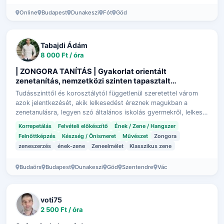
Online
Budapest
Dunakeszi
Fót
Göd
Tabajdi Ádám
8 000 Ft / óra
| ZONGORA TANÍTÁS | Gyakorlat orientált
zenetanítás, nemzetközi szinten tapasztalt
koncertező művésztől
Tudásszinttől és korosztálytól függetlenül szeretettel várom
azok jelentkezését, akik lelkesedést éreznek magukban a
zenetanulásra, legyen szó általános iskolás gyermekről, lelkes
újrakezdőről, vagy …
Korrepetálás
Felvételi előkészítő
Ének / Zene / Hangszer
Felnőttképzés
Készség / Önismeret
Művészet
Zongora
zeneszerzés
ének-zene
Zeneelmélet
Klasszikus zene
Budaörs
Budapest
Dunakeszi
Göd
Szentendre
Vác
voti75
2 500 Ft / óra