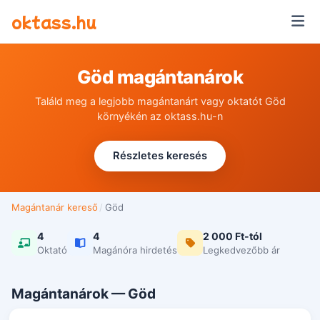
Ugrás a tartalomra
oktass.hu
Göd magántanárok
Találd meg a legjobb magántanárt vagy oktatót Göd
környékén az oktass.hu-n
Részletes keresés
Magántanár kereső
/
Göd
4
4
2 000 Ft-tól
Oktató
Magánóra hirdetés
Legkedvezőbb ár
Magántanárok — Göd