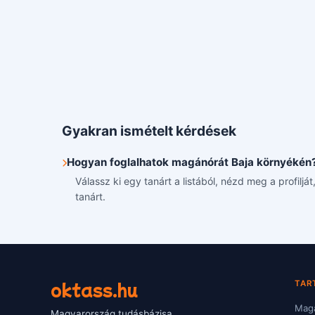
Gyakran ismételt kérdések
Hogyan foglalhatok magánórát Baja környékén
Válassz ki egy tanárt a listából, nézd meg a profilj
tanárt.
oktass.hu
TAR
Magá
Magyarország tudásbázisa