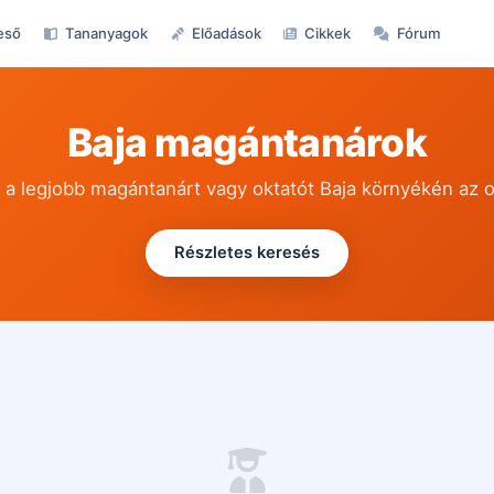
eső
Tananyagok
Előadások
Cikkek
Fórum
Baja magántanárok
 a legjobb magántanárt vagy oktatót Baja környékén az 
Részletes keresés