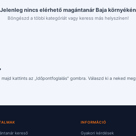
Jelenleg nincs elérhető magántanár Baja környékén
Böngészd a többi kategóriát vagy keress más helyszínen!
?
át, majd kattints az „Időpontfoglalás" gombra. Válaszd ki a neked meg
TALMAK
INFORMÁCIÓ
ntanár kereső
Gyakori kérdések