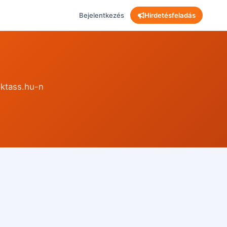
Bejelentkezés
Hirdetésfeladás
oktass.hu-n