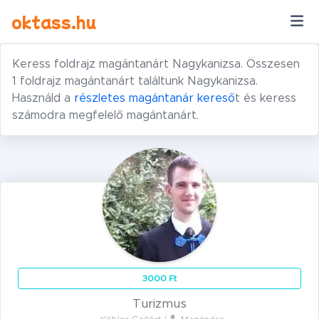
Ugrás a tartalomra
oktass.hu
Keress foldrajz magántanárt Nagykanizsa. Összesen
1 foldrajz magántanárt találtunk Nagykanizsa.
Használd a
részletes magántanár kereső
t és keress
számodra megfelelő magántanárt.
3000 Ft
Turizmus