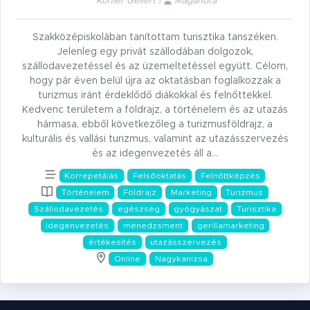
Köhler Gellért |
Magánóra
Szakközépiskolában tanítottam turisztika tanszéken.
Jelenleg egy privát szállodában dolgozok,
szállodavezetéssel és az üzemeltetéssel együtt. Célom,
hogy pár éven belül újra az oktatásban foglalkozzak a
turizmus iránt érdeklődő diákokkal és felnőttekkel.
Kedvenc területem a földrajz, a történelem és az utazás
hármasa, ebből következőleg a turizmusföldrajz, a
kulturális és vallási turizmus, valamint az utazásszervezés
és az idegenvezetés áll a…
Korrepetálás
Felsőoktatás
Felnőttképzés
Történelem
Földrajz
Marketing
Turizmus
Szállodavezetés
egészség
gyógyászat
Turisztika
idegenvezetés
menedzsment
gerillamarketing
értékesítés
utazásszervezés
Online
Nagykanizsa