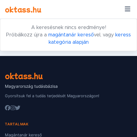
Ugrás a tartalomra
oktass.hu
A keresésnek nincs eredménye!
Próbálkozz újra a
magántanár kereső
vel, vagy
keress
kategória alapján
oktass.hu
Magyarország tudásbázisa
Gyorsítsuk fel a tudás terjedését Magyarországon!
TARTALMAK
Magántanár kereső