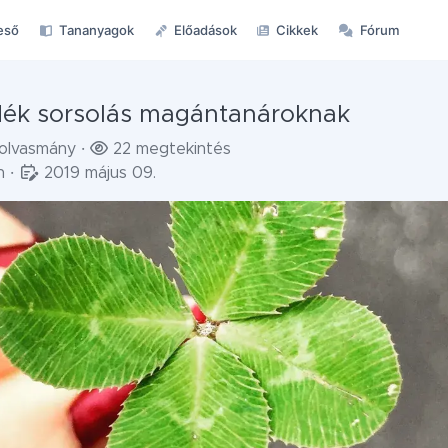
eső
Tananyagok
Előadások
Cikkek
Fórum
dék sorsolás magántanároknak
olvasmány
·
22 megtekintés
in
·
2019 május 09.