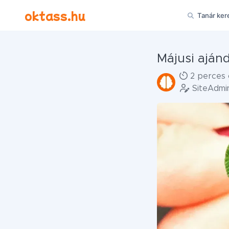
Ugrás a tartalomra
oktass.hu
Tanár ker
Májusi aján
2 perces 
SiteAdm