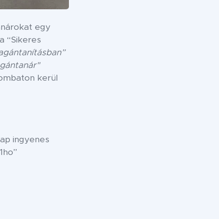
anárokat egy
 a “Sikeres
magántanításban”
agántanár"
zombaton kerül
nap ingyenes
n1ho”