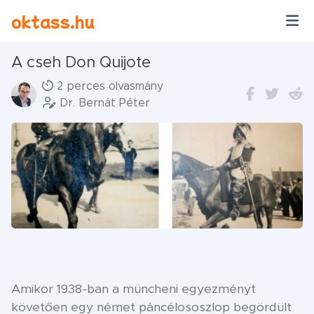
Ugrás a tartalomra
oktass.hu
A cseh Don Quijote
2 perces olvasmány
Dr. Bernát Péter
Amikor 1938-ban a müncheni egyezményt
követően egy német páncélososzlop begördült