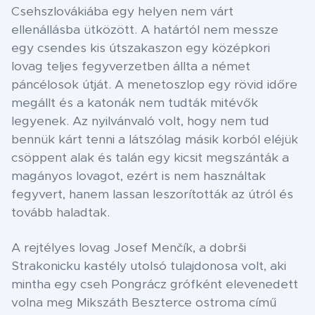
Csehszlovákiába egy helyen nem várt
ellenállásba ütközött. A határtól nem messze
egy csendes kis útszakaszon egy középkori
lovag teljes fegyverzetben állta a német
páncélosok útját. A menetoszlop egy rövid időre
megállt és a katonák nem tudták mitévők
legyenek. Az nyilvánvaló volt, hogy nem tud
bennük kárt tenni a látszólag másik korból eléjük
csöppent alak és talán egy kicsit megszánták a
magányos lovagot, ezért is nem használtak
fegyvert, hanem lassan leszorították az útról és
tovább haladtak.
A rejtélyes lovag Josef Menčík, a dobrši
Strakonicku kastély utolsó tulajdonosa volt, aki
mintha egy cseh Pongrácz grófként elevenedett
volna meg Mikszáth Beszterce ostroma című