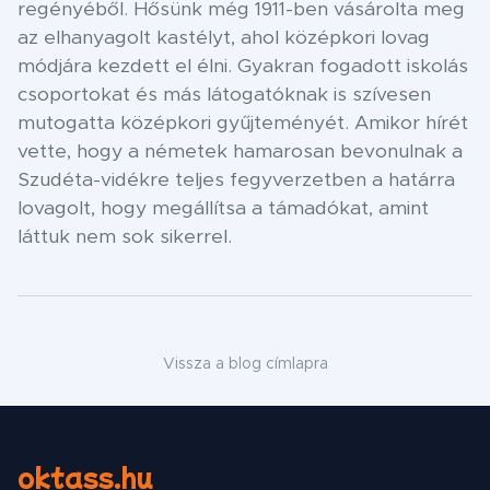
regényéből. Hősünk még 1911-ben vásárolta meg
az elhanyagolt kastélyt, ahol középkori lovag
módjára kezdett el élni. Gyakran fogadott iskolás
csoportokat és más látogatóknak is szívesen
mutogatta középkori gyűjteményét. Amikor hírét
vette, hogy a németek hamarosan bevonulnak a
Szudéta-vidékre teljes fegyverzetben a határra
lovagolt, hogy megállítsa a támadókat, amint
láttuk nem sok sikerrel.
Vissza a blog címlapra
oktass.hu