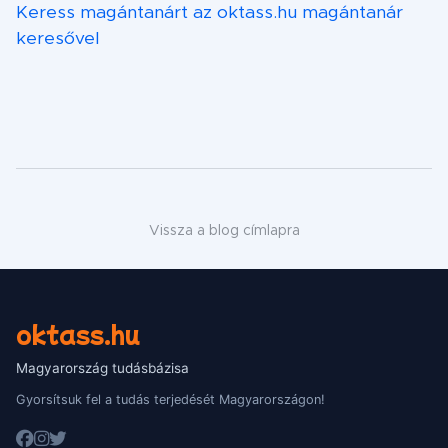
Keress magántanárt az oktass.hu magántanár
keresővel
Vissza a blog címlapra
oktass.hu
Magyarország tudásbázisa
Gyorsítsuk fel a tudás terjedését Magyarországon!