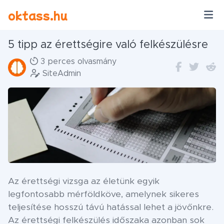
Ugrás a tartalomra
oktass.hu
5 tipp az érettségire való felkészülésre
3 perces olvasmány
SiteAdmin
Az érettségi vizsga az életünk egyik
legfontosabb mérföldköve, amelynek sikeres
teljesítése hosszú távú hatással lehet a jövőnkre.
Az érettségi felkészülés időszaka azonban sok